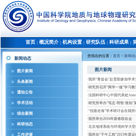
首页
概况简介
机构设置
研究队伍
科研成果
│
│
│
│
│
您现在的位置：
首页
>
新闻动
新闻动态
图片新闻
图片新闻
·
我所“青促会”赴贵阳参加学术
头条新闻
·
研究所召开“两学一做”学习
通知公告
·
法国科研中心中国代表处Antoin
学术活动
·
研究所举办“笃志·明智·致知
·
“丝路沧海”学术研讨会在我所
综合新闻
·
我所举办2016年新春联欢会
科研动态
·
北京地球系统与环境科学大型仪
工作进展
·
我所在“子午工程”2015年