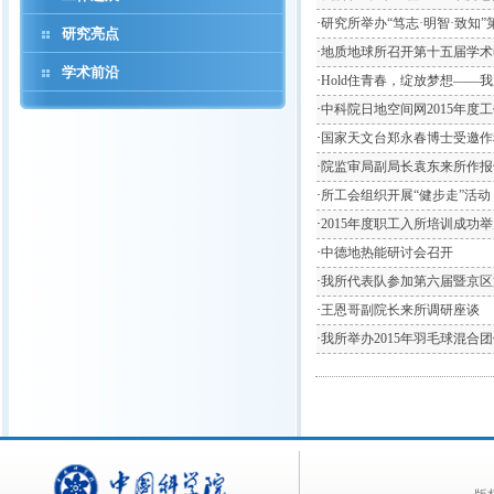
·
研究所举办“笃志·明智·致知
研究亮点
·
地质地球所召开第十五届学术
学术前沿
·
Hold住青春，绽放梦想——我
·
中科院日地空间网2015年度
·
国家天文台郑永春博士受邀作
·
院监审局副局长袁东来所作报
·
所工会组织开展“健步走”活动
·
2015年度职工入所培训成功举
·
中德地热能研讨会召开
·
我所代表队参加第六届暨京区
·
王恩哥副院长来所调研座谈
·
我所举办2015年羽毛球混合