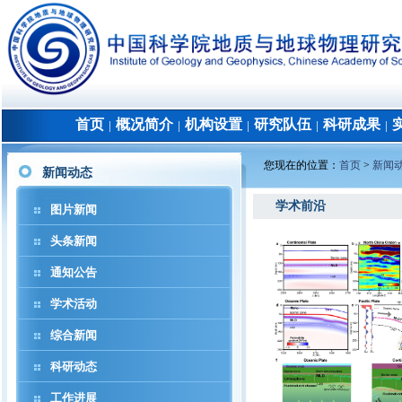
首页
概况简介
机构设置
研究队伍
科研成果
│
│
│
│
│
您现在的位置：
首页
>
新闻
新闻动态
学术前沿
图片新闻
头条新闻
通知公告
学术活动
综合新闻
科研动态
工作进展