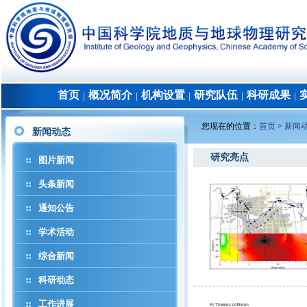
首页
概况简介
机构设置
研究队伍
科研成果
│
│
│
│
│
您现在的位置：
首页
>
新闻
新闻动态
研究亮点
图片新闻
头条新闻
通知公告
学术活动
综合新闻
科研动态
工作进展