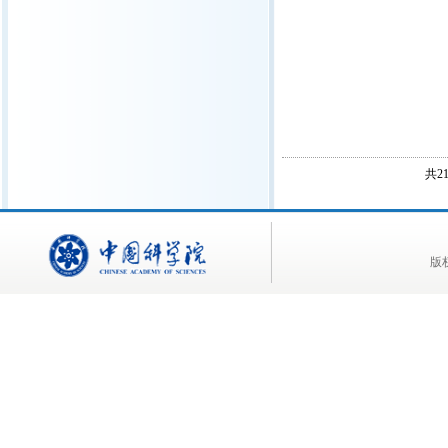
共2
版权