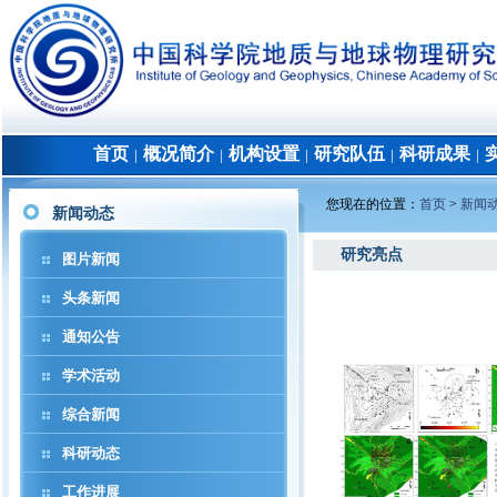
首页
概况简介
机构设置
研究队伍
科研成果
│
│
│
│
│
您现在的位置：
首页
>
新闻
新闻动态
研究亮点
图片新闻
头条新闻
通知公告
学术活动
综合新闻
科研动态
工作进展