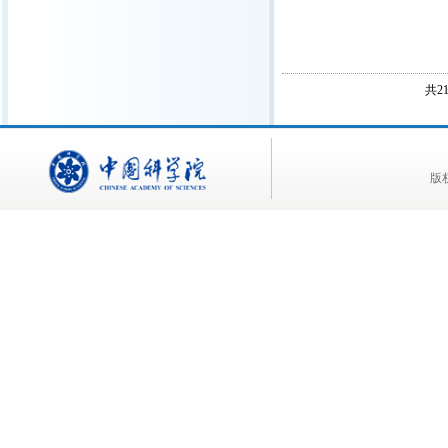
共2
版权