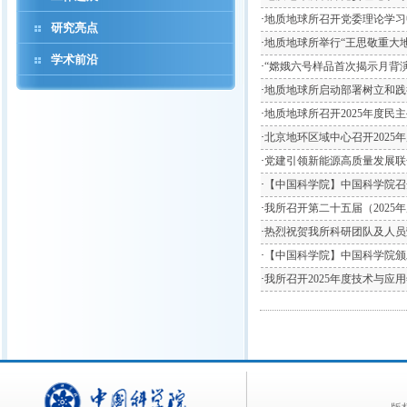
·
地质地球所召开党委理论学习
研究亮点
·
地质地球所举行“王思敬重大
学术前沿
·
“嫦娥六号样品首次揭示月背演
·
地质地球所启动部署树立和践
·
地质地球所召开2025年度民
·
北京地环区域中心召开2025
·
党建引领新能源高质量发展联
·
【中国科学院】中国科学院召开
·
我所召开第二十五届（2025
·
热烈祝贺我所科研团队及人员
·
【中国科学院】中国科学院颁
·
我所召开2025年度技术与应