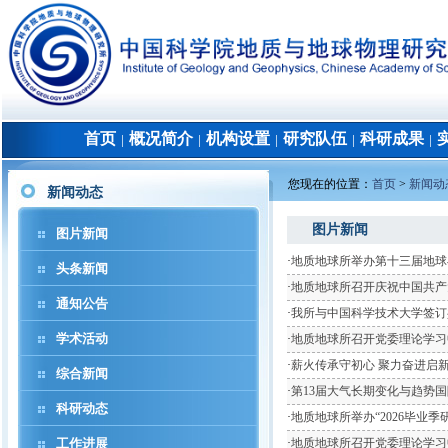
首页
概况简介
机构设置
研究队伍
科研成果
│
│
│
│
│
您现在的位置：
首页
>
新闻动
新闻动态
图片新闻
图片新闻
·
地质地球所举办第十三届地球
头条新闻
·
地质地球所召开庆祝中国共产党
通知公告
·
我所与中国科学技术大学签订
学术活动
·
地质地球所召开党委理论学习
·
薪火传承守初心 聚力奋进启
综合新闻
·
第13届大气长期变化与趋势
科研动态
·
地质地球所举办“2026毕业
工作进展
·
地质地球所召开党委理论学习