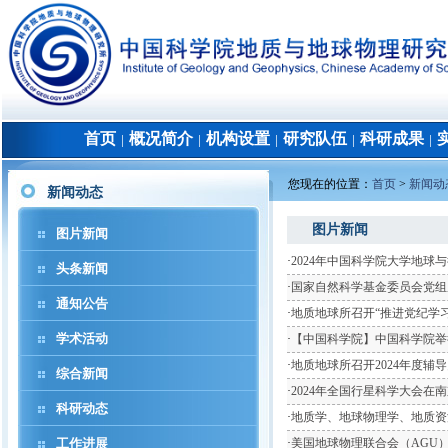
首页
概况简介
机构设置
研究队伍
科研成果
│
│
│
│
│
您现在的位置：
首页
>
新闻动
新闻动态
图片新闻
图片新闻
·
2024年中国科学院大学地球
头条新闻
·
国家自然科学基金委员会党组
通知公告
·
地质地球所召开“推进党纪学
学术活动
·
【中国科学院】中国科学院举
·
地质地球所召开2024年度辅
综合新闻
·
2024年全国行星科学大会在
科研动态
·
地质学、地球物理学、地质资
工作进展
·
美国地球物理联合会（AGU