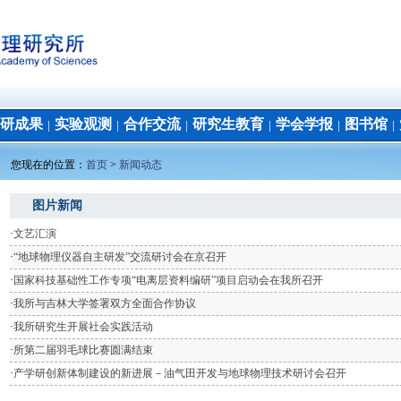
研成果
实验观测
合作交流
研究生教育
学会学报
图书馆
│
│
│
│
│
│
您现在的位置：
首页
>
新闻动态
图片新闻
·
文艺汇演
·
“地球物理仪器自主研发”交流研讨会在京召开
·
国家科技基础性工作专项“电离层资料编研”项目启动会在我所召开
·
我所与吉林大学签署双方全面合作协议
·
我所研究生开展社会实践活动
·
所第二届羽毛球比赛圆满结束
·
产学研创新体制建设的新进展－油气田开发与地球物理技术研讨会召开