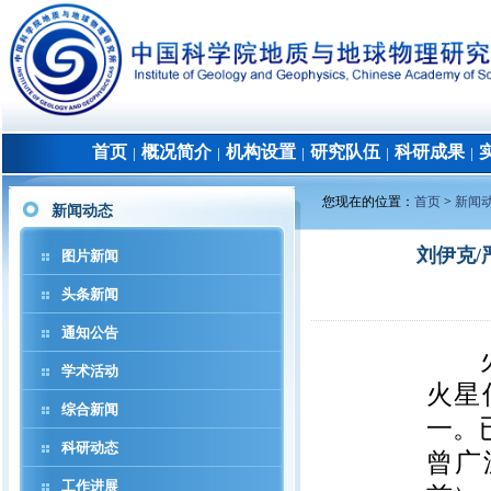
首页
概况简介
机构设置
研究队伍
科研成果
│
│
│
│
│
您现在的位置：
首页
>
新闻
新闻动态
刘伊克/
图片新闻
头条新闻
通知公告
学术活动
火星
综合新闻
一。
科研动态
曾广
工作进展