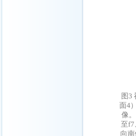
图3
面4
像。
至f
向南