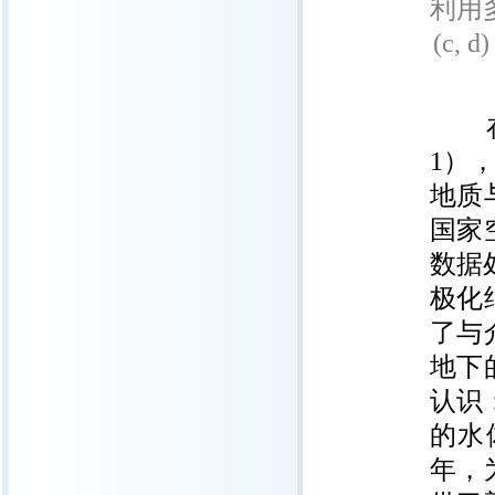
利用多
(c
在着
1）
地质
国家
数据
极化
了与
地下
认识
的水
年，