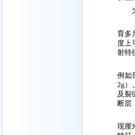
为此
（1
育多
度上
射特
（2
例如
2g
及裂
断层
（3
现厘