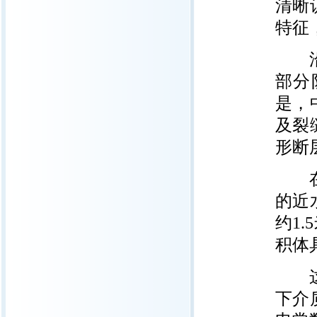
清晰
特征
沿祝
部分
是，
及裂
形断
在中
的近
约1
积体
这些
下介