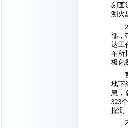
刻画
溯火
20
部，
达工
车所
极化
更高
地下
息，
32
探测
不过