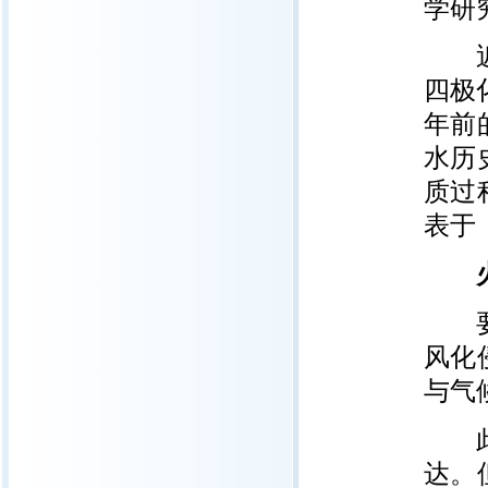
学研
近日
四极
年前
水历
质过
表于
火星
要揭
风化
与气
此前
达。