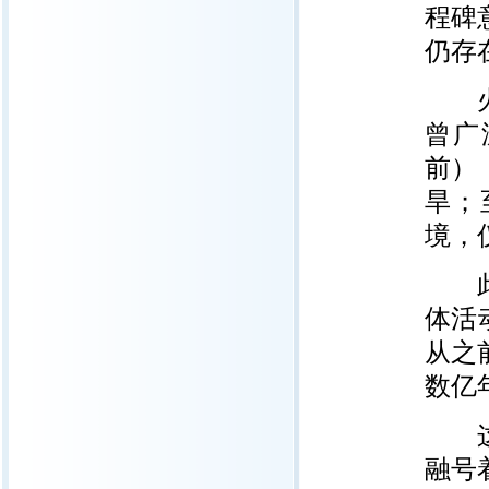
程碑
仍存
火星
曾广
前）
旱；
境，
此前
体活
从之
数亿
这一
融号