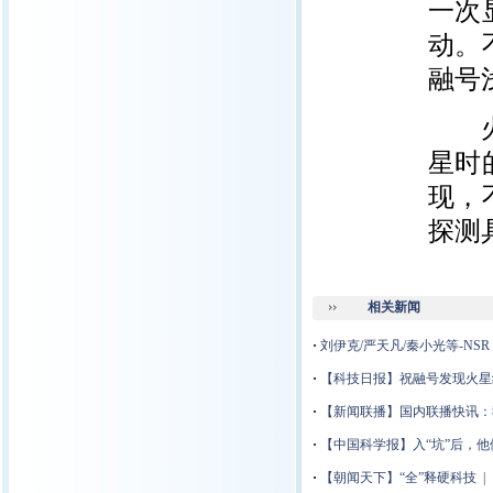
一次
动。
融号
火星
星时
现，
探测
相关新闻
·
刘伊克/严天凡/秦小光等-N
·
【科技日报】祝融号发现火星约
·
【新闻联播】国内联播快讯：
·
【中国科学报】入“坑”后，他
·
【朝闻天下】“全”释硬科技 