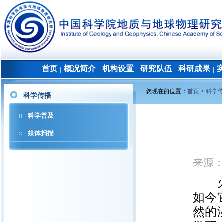
首页
概况简介
机构设置
研究队伍
科研成果
│
│
│
│
│
您现在的位置：
首页
>
科学
科学传播
科学普及
媒体扫描
来源
火星
如今
然的