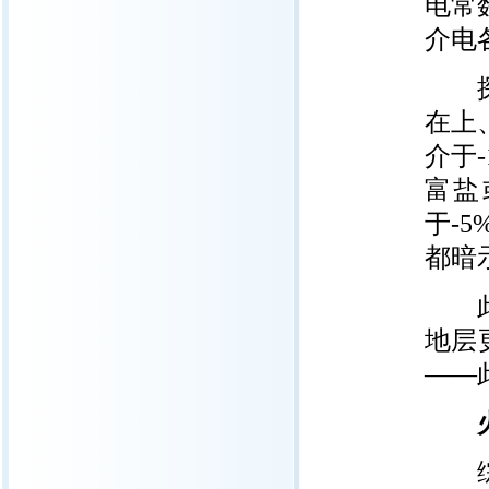
电常
介电
探测
在上、
介于
富盐
于-
都暗
此外
地层
——
火星
综合