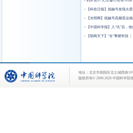
·
刘伊克/严天凡/秦小光等-N
·
【科技日报】祝融号发现火星约
·
【光明网】
祝融号高频雷达揭
·
【中国科学报】入“坑”后，他
·
【朝闻天下】“全”释硬科技 
地址：北京市朝阳区北土城西路19号 邮 编:
版权所有© 2009-
2026 中国科学