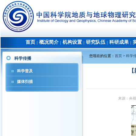
首页
概况简介
机构设置
研究队伍
科研成果
│
│
│
│
│
您现在的位置：
首页
>
科学
科学传播
【
科学普及
媒体扫描
来源：
央视