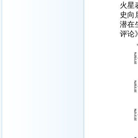
火星
史向
潜在
评论