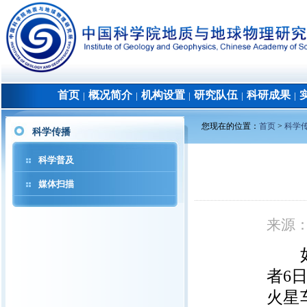
首页
概况简介
机构设置
研究队伍
科研成果
│
│
│
│
│
您现在的位置：
首页
>
科学
科学传播
科学普及
媒体扫描
来源
如今
者6
火星