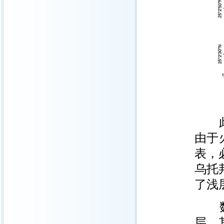
此前
由于
表，
乌托
了浅
数据
层，