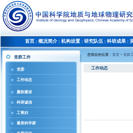
首页
概况简介
机构设置
研究队伍
科研成果
│
│
│
│
│
您现在的位置：
首页
>
党群
党群工作
工作动态
党委
工作动态
廉政建设
科研诚信
工青妇
最美科学家