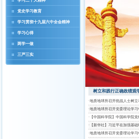
学习二十大精神
党史学习教育
学习贯彻十九届六中全会精神
学习心得
两学一做
三严三实
树立和践行正确政绩观
·
地质地球所召开统战人士树立
·
地质地球所召开党委理论学习
·
【中国科学院】中国科学院党
·
【新华社】习近平在加强基础研
·
地质地球所召开党委理论学习