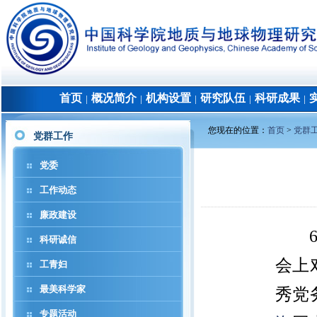
首页
概况简介
机构设置
研究队伍
科研成果
│
│
│
│
│
您现在的位置：
首页
>
党群
党群工作
党委
工作动态
廉政建设
科研诚信
会上
工青妇
最美科学家
秀党
专题活动