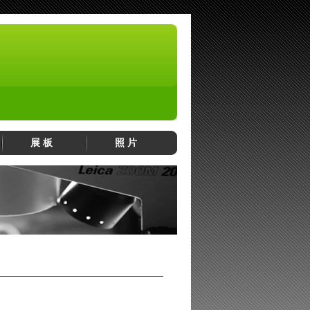
展 板
照 片