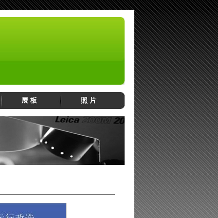
展 板
照 片