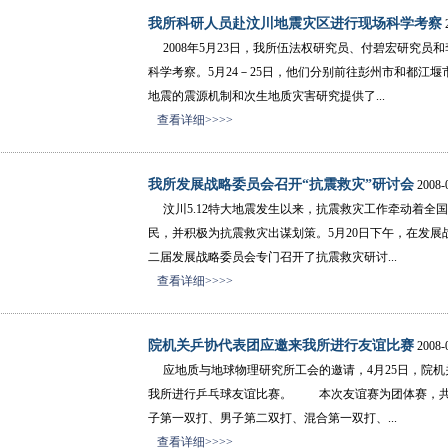
我所科研人员赴汶川地震灾区进行现场科学考察
2
2008年5月23日，我所伍法权研究员、付碧宏研究员
科学考察。5月24－25日，他们分别前往彭州市和都江
地震的震源机制和次生地质灾害研究提供了...
查看详细>>>>
我所发展战略委员会召开“抗震救灾”研讨会
2008-
汶川5.12特大地震发生以来，抗震救灾工作牵动着全
民，并积极为抗震救灾出谋划策。5月20日下午，在发
二届发展战略委员会专门召开了抗震救灾研讨...
查看详细>>>>
院机关乒协代表团应邀来我所进行友谊比赛
2008-
应地质与地球物理研究所工会的邀请，4月25日，院机
我所进行乒乓球友谊比赛。 本次友谊赛为团体赛，共
子第一双打、男子第二双打、混合第一双打、...
查看详细>>>>