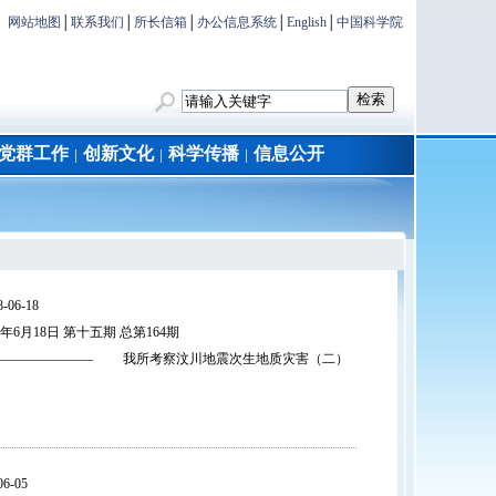
网站地图
│
联系我们
│
所长信箱
│
办公信息系统
│
English
│
中国科学院
党群工作
创新文化
科学传播
信息公开
│
│
│
-06-18
6月18日 第十五期 总第164期
———————— 我所考察汶川地震次生地质灾害（二）
06-05