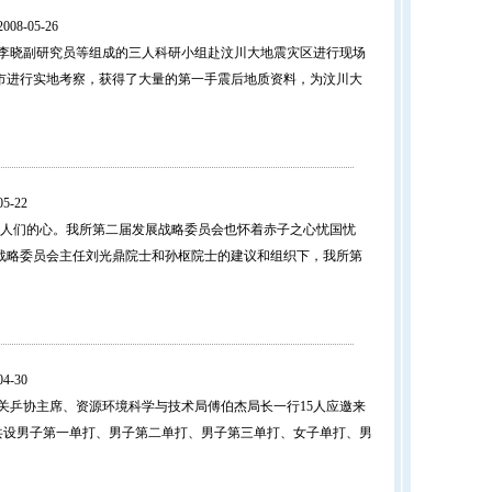
008-05-26
和李晓副研究员等组成的三人科研小组赴汶川大地震灾区进行现场
堰市进行实地考察，获得了大量的第一手震后地质资料，为汶川大
05-22
国人们的心。我所第二届发展战略委员会也怀着赤子之心忧国忧
展战略委员会主任刘光鼎院士和孙枢院士的建议和组织下，我所第
04-30
关乒协主席、资源环境科学与技术局傅伯杰局长一行15人应邀来
设男子第一单打、男子第二单打、男子第三单打、女子单打、男