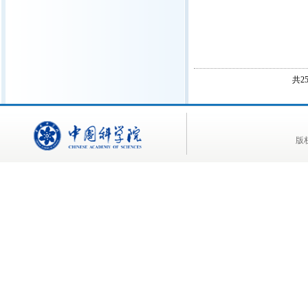
共2
版权