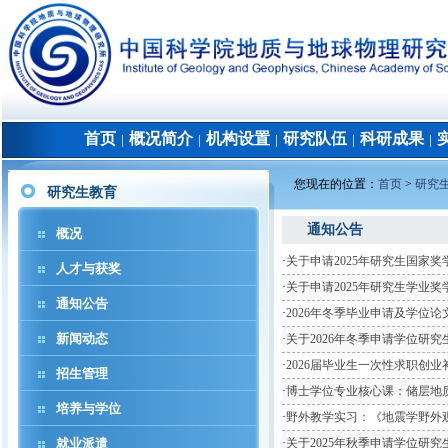
首页
概况简介
机构设置
研究队伍
科研成果
│
│
│
│
│
您现在的位置：
首页
>
研究
研究生教育
通知公告
概况
·
关于申请2025年研究生国家奖
人才与获奖
·
关于申请2025年研究生学业奖
通知公告
·
2026年冬季毕业申请及学位论
新闻动态
·
关于2026年冬季申请学位研
·
2026届毕业生一次性求职创
招生管理
·
博士学位专业核心课：储层地
培养与学位
·
野外教学实习：《地震学野外
就业派遣
·
关于2025年秋季申请学位研