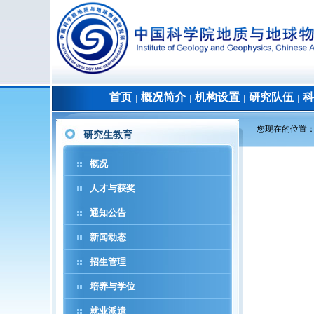
首页
概况简介
机构设置
研究队伍
科
│
│
│
│
您现在的位置
研究生教育
概况
人才与获奖
通知公告
新闻动态
招生管理
培养与学位
就业派遣