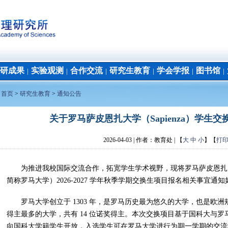
研成果
实验观测
合作交流
研究生教育
学会学报
图书馆
│
│
│
│
│
│
：
首页
>
研究生教育
>
通知公告
关于罗马萨皮恩扎大学（Sapienza）学生
2026-04-03
| 作者：
教育处 | 【
大
中
小
】【
打
为推进我校国际交流合作，拓宽学生学术视野，现将罗马萨皮恩扎大学（Sapien
简称罗马大学）2026-2027 学年秋季学期交换生项目报名相关事宜通知
罗马大学创立于 1303 年，是罗马历史最为悠久的大学，也是欧
得主最多的大学，共有 14 位诺奖得主。本次交换项目基于国科大与
向国科大学籍学生开放，入选学生可在罗马大学进行为期一学期的交流