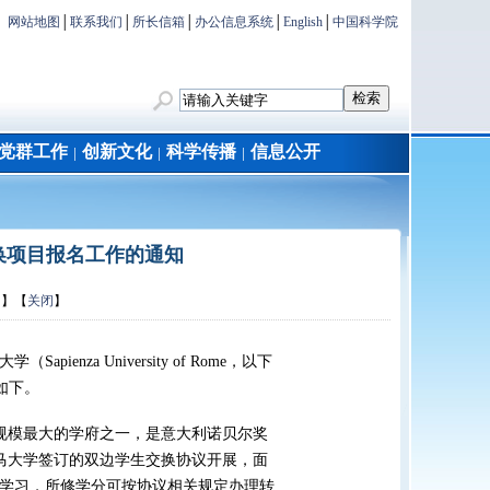
网站地图
│
联系我们
│
所长信箱
│
办公信息系统
│
English
│
中国科学院
党群工作
创新文化
科学传播
信息公开
│
│
│
交换项目报名工作的通知
印
】【
关闭
】
za University of Rome，以下
如下。
洲规模最大的学府之一，是意大利诺贝尔奖
罗马大学签订的双边学生交换协议开展，面
学习，所修学分可按协议相关规定办理转