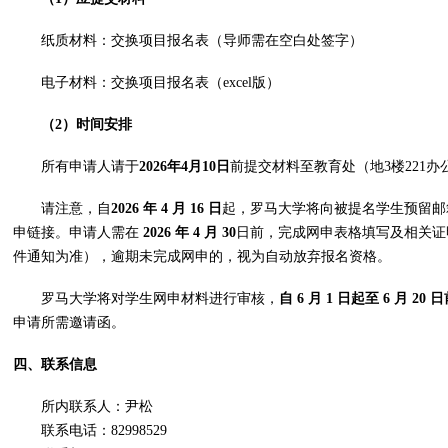
纸质材料：交换项目报名表（导师需在空白处签字）
电子材料：交换项目报名表（excel版）
（
2
）
时间安排
所有申请人请于
2026
年
4
月
10
日
前提交材料至教育处（地3楼221办
请注意，自
2026
年
4
月
16
日
起，罗马大学将向被提名学生预留邮
申链接。申请人需在
2026
年
4
月
30
日前，完成网申表格填写及相关证
件通知为准），逾期未完成网申的，视为自动放弃报名资格。
罗马大学将对学生网申材料进行审核，
自
6
月
1
日起至
6
月
20
日
申请所需邀请函。
四、联系信息
所内联系人：尹松
联系电话：82998529