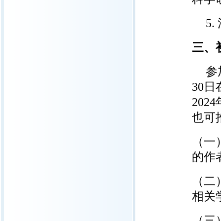
5
三、
参
30
20
也可
（一
的作
（二
相关
（三