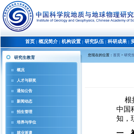
首页
概况简介
机构设置
研究队伍
科研成果
│
│
│
│
│
您现在的位置：
首页
>
研究
研究生教育
概况
人才与获奖
通知公告

新闻动态
中国
招生管理
知，
培养与学位
一、
就业派遣