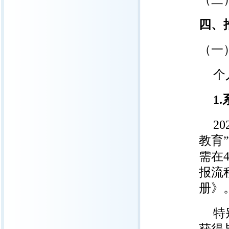
四、
（一
个
1.
2
教育”
需在
报流
册》
特