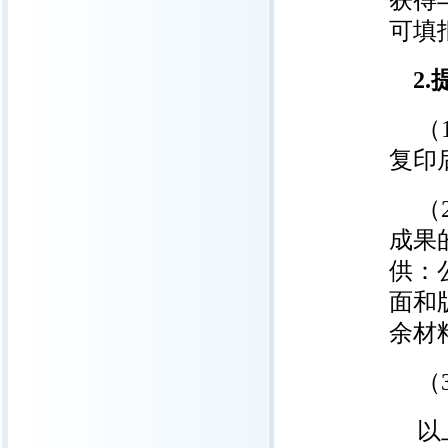
获得
可填
2.
（
复印
（
成果
供：
面和
余材
（
以