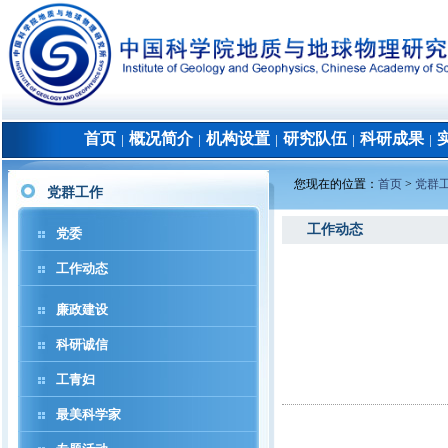
首页
概况简介
机构设置
研究队伍
科研成果
│
│
│
│
│
您现在的位置：
首页
>
党群
党群工作
工作动态
党委
工作动态
廉政建设
科研诚信
工青妇
最美科学家