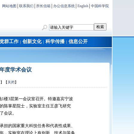
网站地图
│
联系我们
│
所长信箱
│
办公信息系统
│
English
│
中国科学院
党群工作
创新文化
科学传播
信息公开
│
│
│
3年度学术会议
印
】【
关闭
】
在地1楼3层第一会议室召开。特邀嘉宾宁波
的陈掌星院士，实验室主任王彦飞研究
席了会议。
、承担的国家重大科技任务和代表性成果、
3年，实验室在理论上有创新、技术与装备