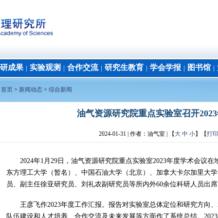
研成果
实验观测
合作交流
研究生教育
学会学报
图书馆
│
│
│
│
│
│
：
首页
>
新闻动态
>
综合新闻
油气资源研究院重点实验室召开202
2024-01-31
| 作者：
油气室 | 【
大
中
小
】【
打
2024年1月29日，油气资源研究院重点实验室2023年度学术会议
东方理工大学（暂名）、中国石油大学（北京）、加拿大卡尔加里大学
员、副主任徐亚研究员、刘礼农副研究员等所内外60余位科研人员出
王彦飞作2023年度工作汇报。报告对实验室总体定位和研究方向
队伍建设和人才培养、合作交流及未来发展等方面作了系统总结。202