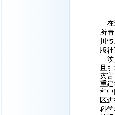
在
所
川
“5
版社
汶
且引
灾害
重建
和中
区进
科学