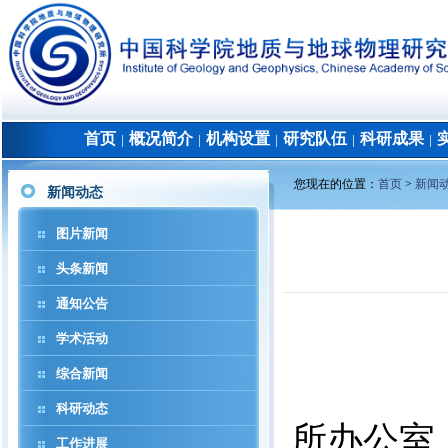
首页
概况简介
机构设置
研究队伍
科研成果
│
│
│
│
│
您现在的位置：
首页
>
新闻
新闻动态
图片新闻
头条新闻
通知公告
学术活动
综合新闻
科研动态
所办公室
工作进展