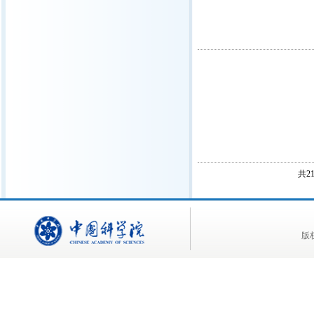
共2
版权