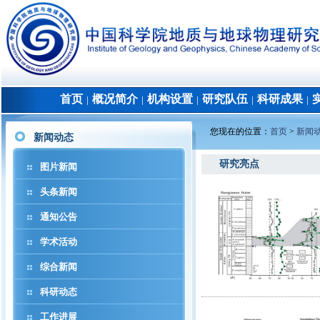
首页
概况简介
机构设置
研究队伍
科研成果
│
│
│
│
│
您现在的位置：
首页
>
新闻
新闻动态
研究亮点
图片新闻
头条新闻
通知公告
学术活动
综合新闻
科研动态
工作进展