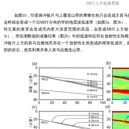
MHT
上方低速界面
如图
1b
，印度俯冲板片与上覆造山带的摩擦生热只会造成主喜马
这样就会形成一个沿
MHT
分布的窄的地震波低速带（如图
3a
、图
3b
）
性元素的衰变会造成壳内更大深度范围的高温，会形成
MHT
上方较
3c
）。而实测数据的成像结果（图
2b
）中的低速特征符合放射性生热模
冲板片上方的喜马拉雅地壳存在一个放射性生热形成的楔形低速区，
部的岩石，使其剥离并卷入喜马拉雅造山带。