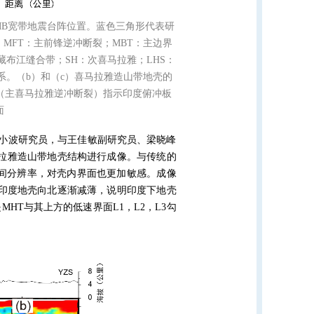
MB
宽带地震台阵位置。蓝色三角形代表研
。
MFT
：主前锋逆冲断裂；
MBT
：主边界
藏布江缝合带；
SH
：次喜马拉雅；
LHS
：
系。（
b
）和（
c
）喜马拉雅造山带地壳的
（主喜马拉雅逆冲断裂）指示印度俯冲板
面
小波研究员，与王佳敏副研究员、梁晓峰
拉雅造山带地壳结构进行成像。与传统的
间分辨率，对壳内界面也更加敏感。成像
印度地壳向北逐渐减薄，说明印度下地壳
是
MHT
与其上方的低速界面
L1
，
L2
，
L3
勾