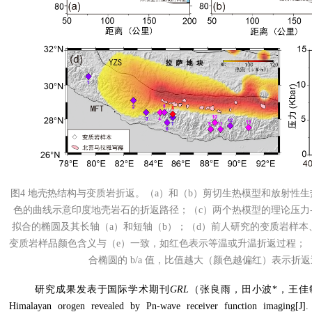
图4 地壳热结构与变质岩折返。（a）和（b）剪切生热模型和放射性
色的曲线示意印度地壳岩石的折返路径；（c）两个热模型的理论压力-温度
拟合的椭圆及其长轴（a）和短轴（b）；（d）前人研究的变质岩样
变质岩样品颜色含义与（e）一致，如红色表示等温或升温折返过程；（e
合椭圆的 b/a 值，比值越大（颜色越偏红）表示折
研究成果发表于国际学术期刊
GRL
（张良雨，田小波
*
，王佳
Himalayan orogen revealed by Pn-wave re
ceiver function imaging[J]