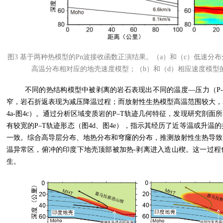
图
3
基于两种热模型的
Pn
波接收函数正演结果。（
a
）和（
c
）低速分布
高温分布相对应的地壳速度模型；（
b
）和（
d
）相应速度模型
不同的热结构模型中被剥离的岩石表现出不同的温度—压力（
P
窄，岩石折返表现为减压降温过程；而放射性生热模型高温范围较大，
4a-
图
4c
）。通过分析区域变质岩的
P–T
轨迹几何特征，发现研究剖面所
有较宽的
P–T
轨迹形态（图
4d
、图
4e
），指示其经历了近等温或升温的
一致。综合高导层分布、地热分布和穹窿的分布，推测放射性生热导致
温异常区，俯冲的印度下地壳顶部被加热
-
剥离进入造山楔。这一过程
生。