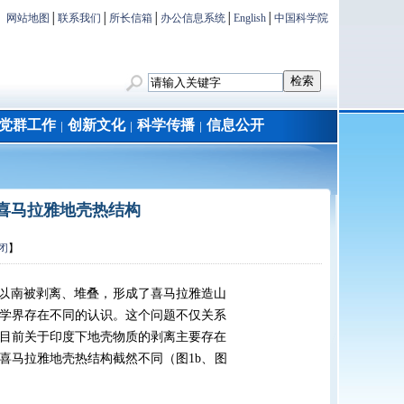
网站地图
│
联系我们
│
所长信箱
│
办公信息系统
│
English
│
中国科学院
党群工作
创新文化
科学传播
信息公开
│
│
│
约束喜马拉雅地壳热结构
闭
】
以南被剥离、堆叠，形成了喜马拉雅造山
学界存在不同的认识。这个问题不仅关系
目前关于印度下地壳物质的剥离主要存在
喜马拉雅地壳热结构截然不同（图
1b
、图