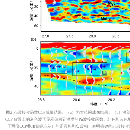
图
2 Pn
波接收函数
CCP
成像结果。（
a
）为大范围成像结果。（
b
）深
CCP
背景上的灰色波形显示偏移到深度的
Pn
波接收函数。红色和蓝色
于两倍
CCP
叠加窗标准差）的正震相和负震相，表明稳健的
Pn
波接收