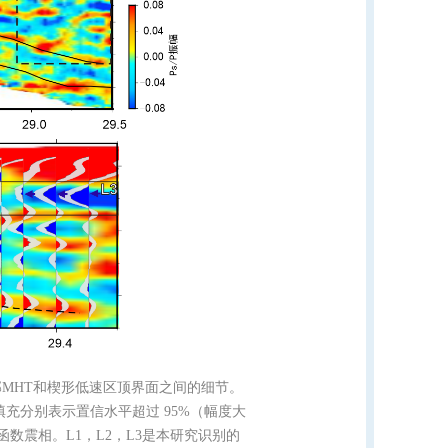
部
MHT
和楔形低速区顶界面之间的细节。
填充分别表示置信水平超过
95%
（幅度大
函数震相。
L1
，
L2
，
L3
是本研究识别的