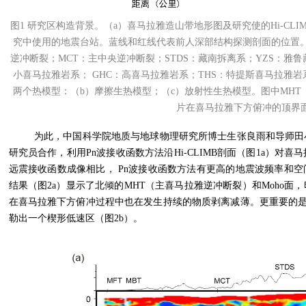
图
1
研究区构造背景。（
a
）喜马拉雅造山带地形图及研究使的
Hi-CLI
究中使用的地震台站。蓝线和红线代表前人深部结构探测剖面的位置
逆冲断裂；
MCT
：主中央逆冲断裂；
STDS
：藏南拆离系；
YZS
：雅鲁
小喜马拉雅岩系；
GHC
：高喜马拉雅岩系；
THS
：特提斯喜马拉雅岩
两个热模型：（
b
）摩擦生热模型；（
c
）放射性生热模型。图中
MHT
片在喜马拉雅下方俯冲的顶界
为此，中国科学院地质与地球物理研究所博士生张良雨和导师田
研究员合作，利用
Pn
波接收函数方法沿
Hi-CLIMB
剖面（图
1a
）对喜马
远震接收函数成像相比，
Pn
波接收函数方法有更高的地震波频率和空
结果（图
2a
）显示了北倾的
MHT
（主喜马拉雅逆冲断裂）和
Moho
面，
在喜马拉雅下方俯冲过程中也在发生持续的物质剥离减薄。更重要的
勒出一个楔形低速区（图
2b
）。