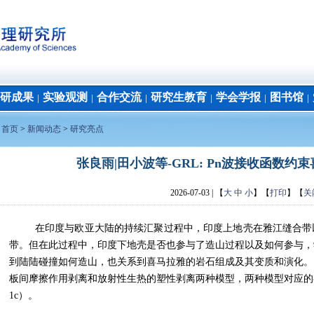
研成果
实验观测
合作交流
研究生教育
学会学报
图书馆
│
│
│
│
│
│
：
首页
>
新闻动态
>
研究亮点
张良雨|田小波等-GRL: Pn波接收函数
2026-07-03
| 【
大
中
小
】【
打印
】【
关
在印度与欧亚大陆的持续汇聚过程中，印度上地壳在雅江缝合带
带。但在此过程中，印度下地壳是否也参与了造山过程以及如何参与，
到陆陆碰撞如何造山，也关系到喜马拉雅的岩石组成及其变质和演化。
板间摩擦作用剥离和放射性生热的塑性剥离两种模型，两种模型对应的
1c
）。