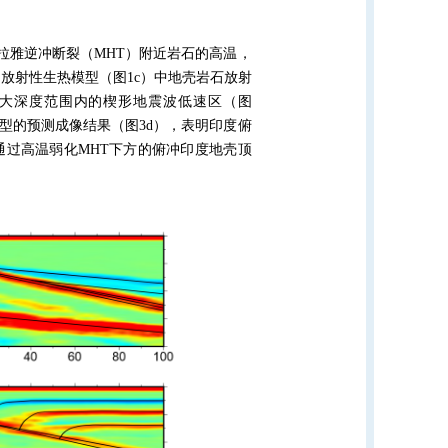
拉雅逆冲断裂（
MHT
）附近岩石的高温，
。放射性生热模型（图
1c
）中地壳岩石放射
大深度范围内的楔形地震波低速区（图
型的预测成像结果（图
3d
），表明印度俯
通过高温弱化
MHT
下方的俯冲印度地壳顶