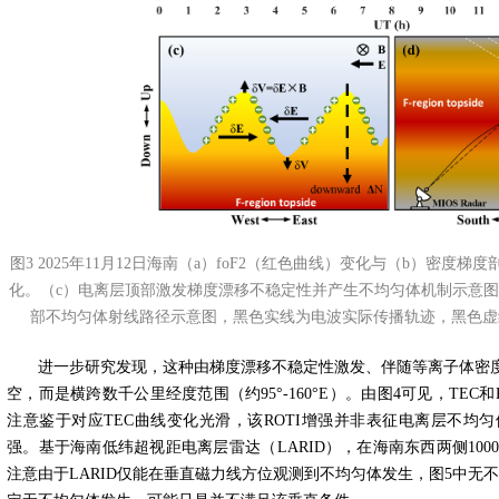
图3 2025年11月12日海南（a）foF2（红色曲线）变化与（b）密度梯度
化。（c）电离层顶部激发梯度漂移不稳定性并产生不均匀体机制示意图，以
部不均匀体射线路径示意图，黑色实线为电波实际传播轨迹，黑色虚
进一步研究发现，这种由梯度漂移不稳定性激发、伴随等离子体密
空，而是横跨数千公里经度范围（约
95°-160°E
）。由图
4
可见，
TEC
和
注意鉴于对应
TEC
曲线变化光滑，该
ROTI
增强并非表征电离层不均匀
强。基于海南低纬超视距电离层雷达（
LARID
），在海南东西两侧
100
注意由于
LARID
仅能在垂直磁力线方位观测到不均匀体发生，图
5
中无不