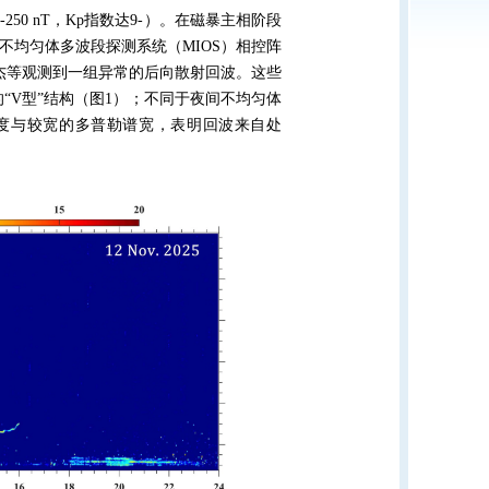
-250 nT
，
Kp
指数达
9-
）。在磁暴主相阶段
不均匀体多波段探测系统（
MIOS
）相控阵
杰等观测到一组异常的后向散射回波。这些
“
V
型”结构（图
1
）；不同于夜间不均匀体
速度与较宽的多普勒谱宽，表明回波来自处