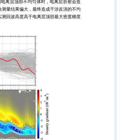
测电离层顶部不均匀体时，电离层折射会造
角测量结果偏大，最终造成干涉反演的不均
实测回波高度高于电离层顶部最大密度梯度