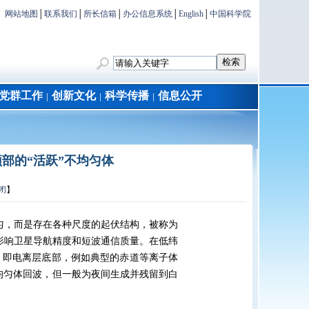
网站地图
│
联系我们
│
所长信箱
│
办公信息系统
│
English
│
中国科学院
党群工作
创新文化
科学传播
信息公开
│
│
│
部的“活跃”不均匀体
闭
】
匀，而是存在各种尺度的起伏结构，被称为
影响卫星导航精度和短波通信质量。在低纬
，即电离层底部，例如典型的赤道等离子体
均匀体回波，但一般为夜间生成并残留到白