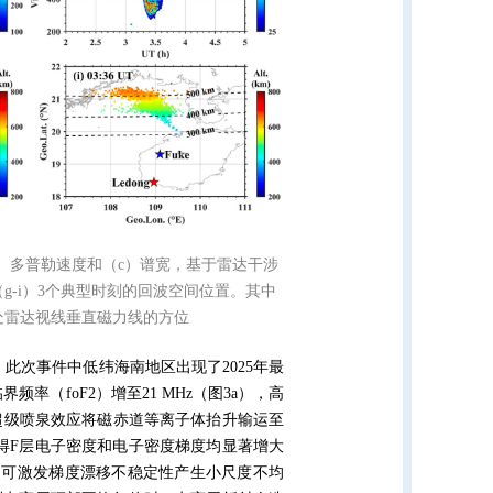
噪比、（b）多普勒速度和（c）谱宽，基于雷达干涉
g-i）3个典型时刻的回波空间位置。其中
度处雷达视线垂直磁力线的方位
，此次事件中低纬海南地区出现了
2025
年最
临界频率（
foF2
）增至
21 MHz
（图
3a
），高
超级喷泉效应将磁赤道等离子体抬升输运至
得
F
层电子密度和电子密度梯度均显著增大
，可激发梯度漂移不稳定性产生小尺度不均