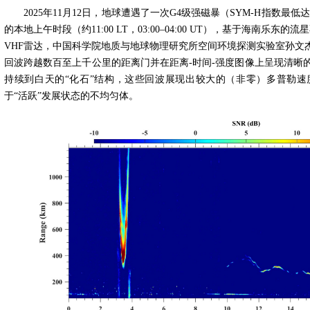
2025
年
11
月
12
日，地球遭遇了一次
G4
级强磁暴（
SYM-H
指数最低达
的本地上午时段（约
11:00 LT
，
03:00–04:00 UT
），基于海南乐东的流星
VHF
雷达，中国科学院地质与地球物理研究所空间环境探测实验室孙文
回波跨越数百至上千公里的距离门并在距离
-
时间
-
强度图像上呈现清晰的
持续到白天的“化石”结构，这些回波展现出较大的（非零）多普勒
于“活跃”发展状态的不均匀体。