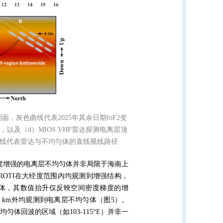
剖面，灰色曲线代表2025年其余日期foF2变
及（d）MIOS VHF雷达探测电离层顶
线代表雷达与不均匀体的直线视线路径
度增强的电离层不均匀体并非局限于海南上
ROTI
在大经度范围内均观测到增强结构，
体，其数值抬升仅反映空间密度梯度的增
0 km
外均观测到电离层不均匀体（图
5
）。
均匀体回波的区域（如
103-115°E
）并非一