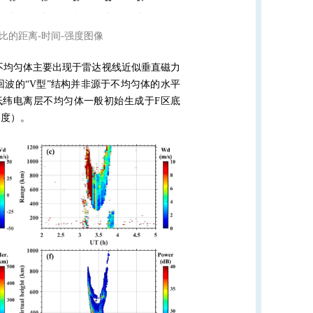
信噪比的距离-时间-强度图像
不均匀体主要出现于雷达视线近似垂直磁力
回波的“
V
型”结构并非源于不均匀体的水平
低纬电离层不均匀体一般初始生成于
F
区底
高度）。