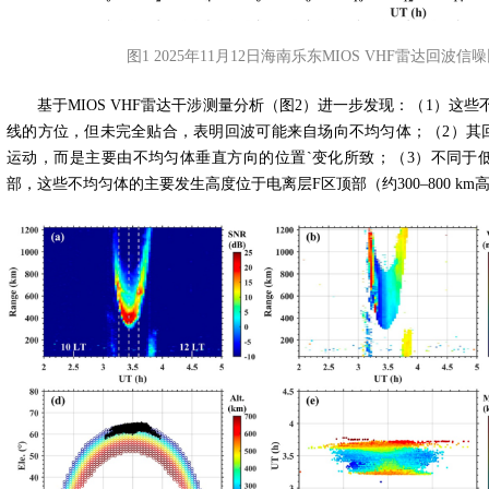
图1 2025年11月12日海南乐东MIOS VHF雷达回波
基于
MIOS VHF
雷达干涉测量分析（图
2
）进一步发现：（
1
）这些
线的方位，但未完全贴合，表明回波可能来自场向不均匀体；（
2
）其
运动，而是主要由不均匀体垂直方向的位置
`
变化所致；（
3
）不同于
部，这些不均匀体的主要发生高度位于电离层
F
区顶部（约
300–800 km