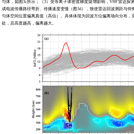
匀体，如图
3c
所示；（
3
）受等离子体密度梯度陡增影响，
VHF
雷达探
成电波传播路径弯折、传播速度变慢（图
3d
），致使雷达回波测距与仰
匀体空间位置偏离真值（高估）。具体体现为回波方位偏离场向分布，
处，且高度越高，偏离越大。