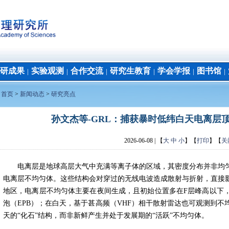
研成果
实验观测
合作交流
研究生教育
学会学报
图书馆
│
│
│
│
│
│
：
首页
>
新闻动态
>
研究亮点
孙文杰等-GRL：捕获暴时低纬白天电离层顶
2026-06-08
| 【
大
中
小
】【
打印
】【
关
电离层是地球高层大气中充满等离子体的区域，其密度分布并非均
电离层不均匀体。这些结构会对穿过的无线电波造成散射与折射，直接
地区，电离层不均匀体主要在夜间生成，且初始位置多在
F
层峰高以下
泡（
EPB
）；在白天，基于甚高频（
VHF
）相干散射雷达也可观测到不
天的“化石”结构，而非新鲜产生并处于发展期的“活跃”不均匀体。