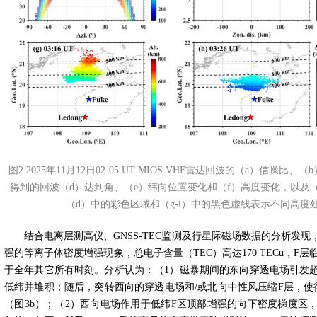
图2 2025年11月12日02-05 UT MIOS VHF雷达回波的（a）信
得到的回波（d）达到角、（e）纬向位置变化和（f）高度变化，以及（
（d）中的彩色区域和（g-i）中的黑色虚线表示不同高
结合电离层测高仪、
GNSS-TEC
监测及行星际磁场数据的分析发现
强的等离子体密度增强现象，总电子含量（
TEC
）高达
170 TECu
，
F
层
于全年其它所有时刻。分析认为：（
1
）磁暴期间的东向穿透电场引发
低纬并堆积；随后，突转西向的穿透电场和
/
或北向中性风压缩
F
层，使
（图
3b
）；（
2
）西向电场作用于低纬
F
区顶部增强的向下密度梯度区