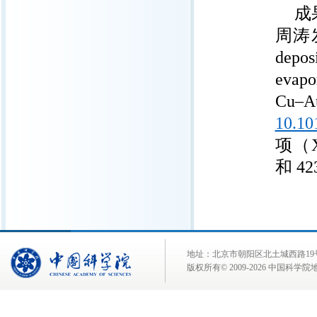
成
周涛
depos
evapo
Cu–Au
10.10
项（X
和 4
地址：北京市朝阳区北土城西路19号 邮 编:
版权所有© 2009-
2026 中国科学