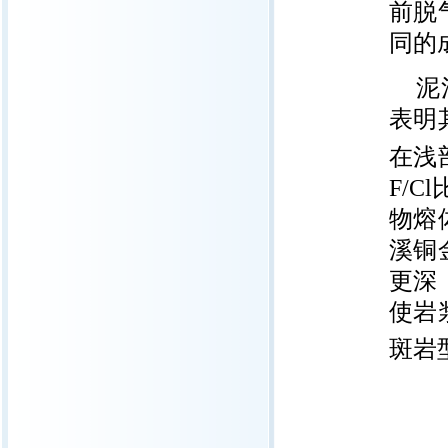
前脱
同的
泥
表明
在浅
F/
物熔
溪铜
更深
使岩
斑岩