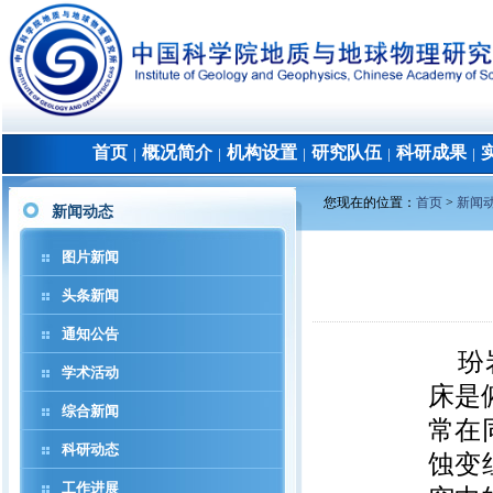
首页
概况简介
机构设置
研究队伍
科研成果
│
│
│
│
│
您现在的位置：
首页
>
新闻
新闻动态
图片新闻
头条新闻
通知公告
玢
学术活动
床是
综合新闻
常在
科研动态
蚀变
工作进展