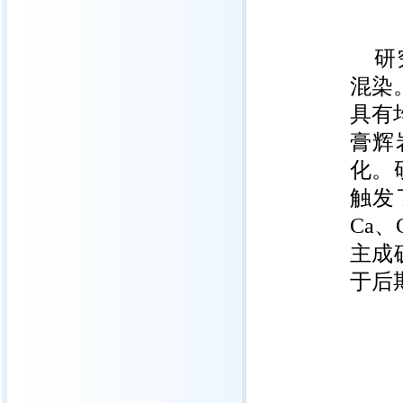
研
混染
具有
膏辉
化。
触发
Ca
主成
于后