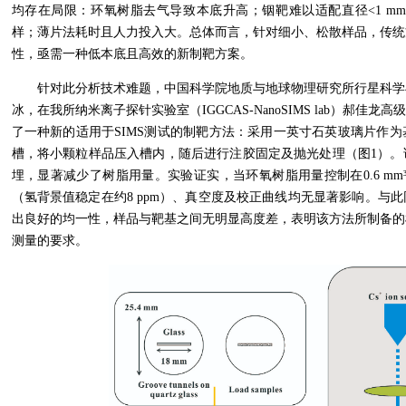
均存在局限：环氧树脂去气导致本底升高；铟靶难以适配直径<1 m
样；薄片法耗时且人力投入大。总体而言，针对细小、松散样品，传统
性，亟需一种低本底且高效的新制靶方案。
针对此分析技术难题，中国科学院地质与地球物理研究所行星科学
冰，在我所纳米离子探针实验室（IGGCAS-NanoSIMS lab）郝
了一种新的适用于SIMS测试的制靶方法：采用一英寸石英玻璃片作
槽，将小颗粒样品压入槽内，随后进行注胶固定及抛光处理（图1）。
埋，显著减少了树脂用量。实验证实，当环氧树脂用量控制在0.6 mm³
（氢背景值稳定在约8 ppm）、真空度及校正曲线均无显著影响。与
出良好的均一性，样品与靶基之间无明显高度差，表明该方法所制备的
测量的要求。