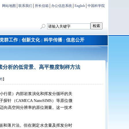
网站地图
│
联系我们
│
所长信箱
│
办公信息系统
│
English
│
中国科学院
党群工作
创新文化
科学传播
信息公开
│
│
│
位素分析的低背景、高平整度制样方法
闭
】
小行星）内部岩浆演化和挥发分循环的关
针（CAMECA NanoSIMS）等原位微
迈向高空间分辨率的原位测量。这一技术
镶嵌和薄片法。但在测定水含量及挥发分时