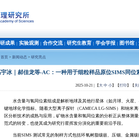
研成果
实验观测
合作交流
研究生教育
学会学报
图书馆
│
│
│
│
│
│
：
首页
>
新闻动态
>
研究亮点
高宇冰｜郝佳龙等-AC：一种用于细粒样品原位SIMS同
2025-10-21
| 【
大
中
小
】【
打印
】【
关
水含量与氢同位素组成是解析地球及其他行星体（如月球、火星、
键地球化学指标。随着大型离子探针（CAMECA LG-SIMS）和纳米离子探
区分析技术的成熟与应用，矿物水含量和氢同位素的分析正从整体测量
范式的转变，也使其成为研究行星挥发分演化的重要前沿手段。
当前SIMS 测试常见的制样方式包括环氧树脂镶嵌、压铟、金属