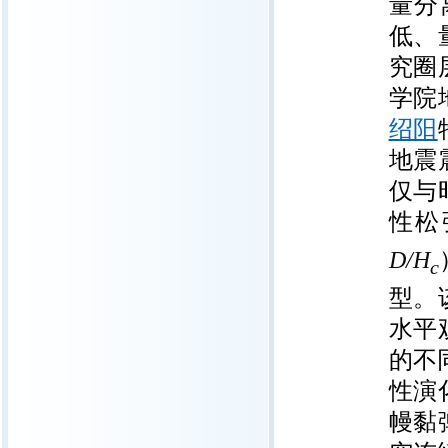
量分
低、
究圈
学院
绍阳
地震
仅与
性松
D/H
c
型。
水平
的不
性演
幔黏