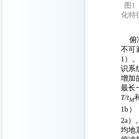
图1
化特
俯
不可
1）
识系
增加
最长
T/t
M
1b
2a）
均地