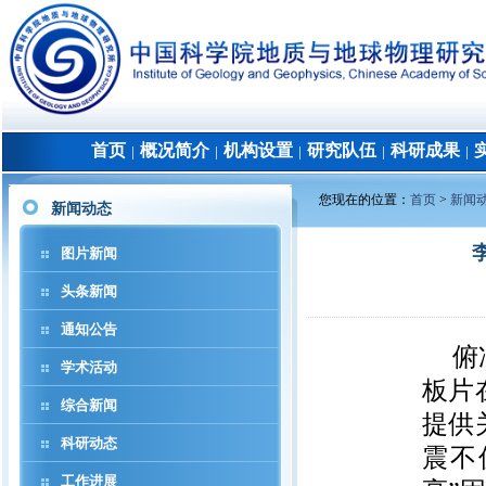
首页
概况简介
机构设置
研究队伍
科研成果
│
│
│
│
│
您现在的位置：
首页
>
新闻
新闻动态
图片新闻
头条新闻
通知公告
俯
学术活动
板片
综合新闻
提供
科研动态
震不
工作进展