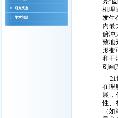
亮”
研究亮点
机理
发生
学术前沿
内最
俯冲
致地
形变
和干
刻画
2
在理
展，
性、
（如