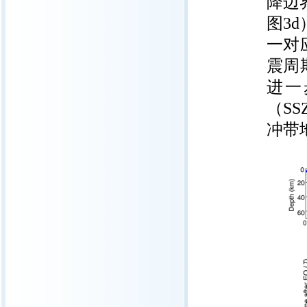
降边
图3
一对
震周
进一
（S
冲带