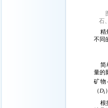
石、
精
不同的
简
量的
矿物
（
D
i
根