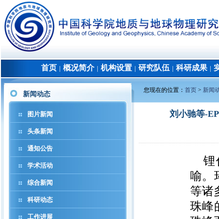
首页
概况简介
机构设置
研究队伍
科研成果
│
│
│
│
│
您现在的位置：
首页
>
新闻
新闻动态
刘小驰等-
图片新闻
头条新闻
通知公告
锂
学术活动
喻。
综合新闻
等诸
科研动态
珠峰
工作进展