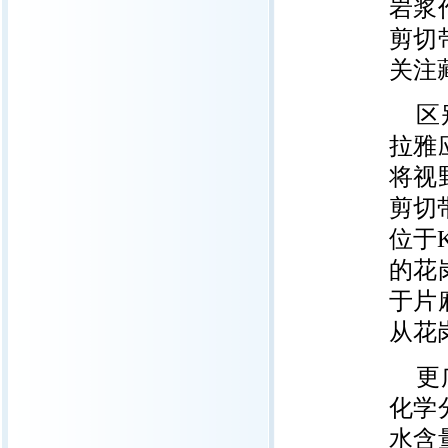
岩浆
剪切
关注
区
拉雅
将视
剪切带
位于K
的花
于片
从花
更
化学
水含