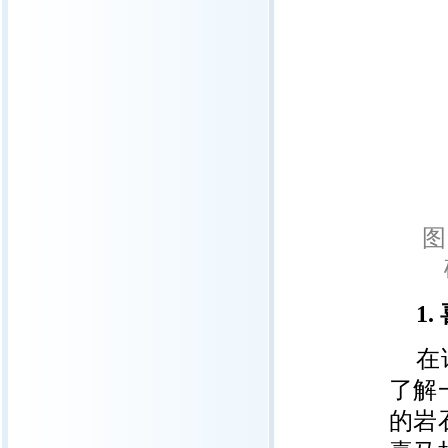
图
1.
在
了解
的岩