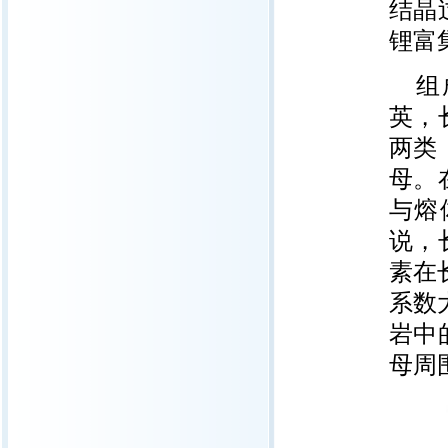
结晶
锂富
组
英，
两类
母。
与熔
说，
素在
系数
岩中
母周