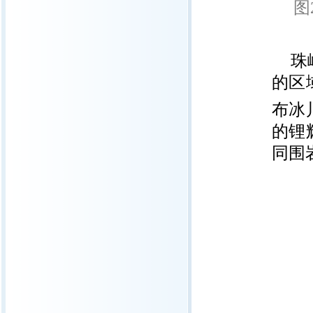
图
珠
的区
布冰川
的锂
同围