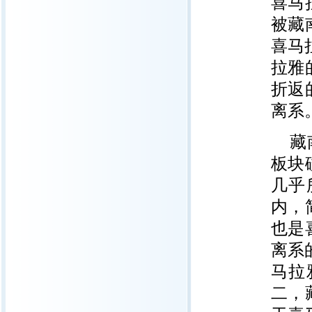
喜马
被藏
喜马
拉雅
折返
离系
藏
板块
几乎
内，
也是
离系
马拉
二，