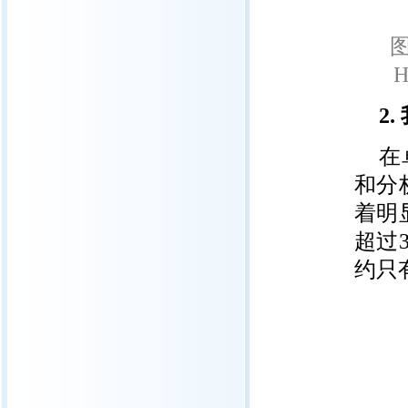
2.
在
和分
着明
超过
约只