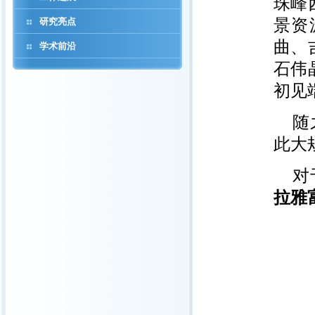
珠峰
研究亮点
景资
曲、
学术前沿
石伟
初见
随
此大
对
拉雅