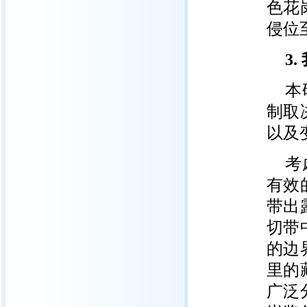
色花
侵位
3.
本
制取
以及
考
有效
带出
切带
的边
里的
广泛