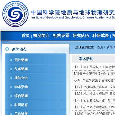
首页
概况简介
机构设置
研究队伍
科研成果
│
│
│
│
│
您现在的位置：
首页
>
新闻
新闻动态
学术活动
图片新闻
·
【5.9】岩石圈论坛：王涛 教授
头条新闻
·
5月9日毕业研究生学位论文答
通知公告
·
5月8日毕业研究生学位论文答
学术活动
·
【5.7】“火炬论坛”第37期：
·
【5.7】地星沙龙：程怡芳 教
综合新闻
·
【5.7】岩石圈论坛：张一歌 
科研动态
·
【5.6】矿产资源学术论坛：Prof. I
工作进展
·
【4.30】“火炬论坛”·第36期