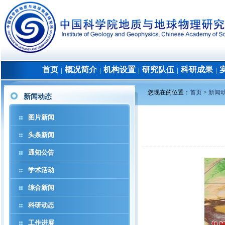
首页
概况简介
机构设置
研究队伍
科研成果
│
│
│
│
│
您现在的位置：
首页
>
新闻
新闻动态
图片新闻
头条新闻
通知公告
学术活动
综合新闻
科研动态
工作进展