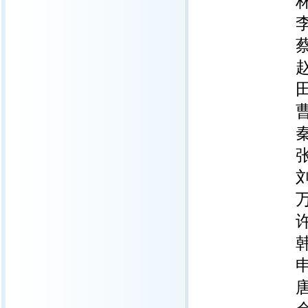
林 
李金
蔡书
赵 
田兰
曹长
秦华
张同
刘嘉
万 
许汇
韩晓
申建
唐旭