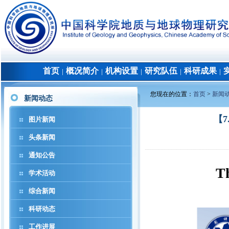
首页
概况简介
机构设置
研究队伍
科研成果
│
│
│
│
│
您现在的位置：
首页
>
新闻
新闻动态
【
图片新闻
头条新闻
通知公告
T
学术活动
综合新闻
科研动态
工作进展