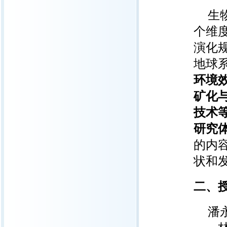
生
个维
演化
地球
环境
矿化
技术
研究
的内
状和
二、
潘