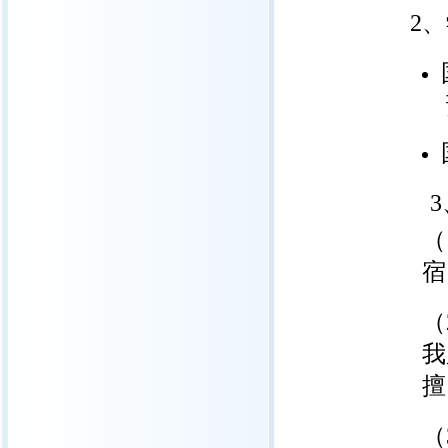
2
、
预
3
（
宿
（
我
擅
（