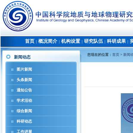
首页
概况简介
机构设置
研究队伍
科研成果
│
│
│
│
│
您现在的位置：
首页
>
新闻
新闻动态
图片新闻
头条新闻
通知公告
学术活动
综合新闻
科研动态
工作进展