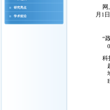
网
研究亮点
月1日
学术前沿
“
010-
科
赵少桦
地 
E-ma