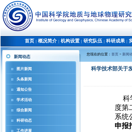
首页
概况简介
机构设置
研究队伍
科研成果
│
│
│
│
│
您现在的位置：
首页
>
新闻
新闻动态
科学技术部关于发
图片新闻
头条新闻
通知公告
科
学术活动
度第
综合新闻
系统公共
科研动态
申报
工作进展