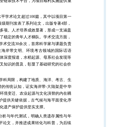
”的全链条技术平台，为项目顺利实施提供重
平学术论文超过100篇，其中以项目第一
ions 》等顶级期刊发表了系列论文，出版专著4部，
多项。人才培养成效显著，形成一支涵盖
了稳定的青年人才梯队。学术交流方面，
学术交流30余次，首席科学家与课题负责
国在海岸带文明、环境考古领域的国际话语
体深度报道，水稻起源、母系社会发现等
叉知识的普及，彰显了基础研究的社会价
学科局限，构建了地质、海洋、考古、生
的传统认知，证实海岸带-大陆架是中华
环境变迁、农业起源与文化演替的内在耦
护提供关键依据，古气候与海平面变化序
化遗产保护提供坚实支撑。
存分析与年代测试，明确人类遗存属性与年
平论文，并推进成果转化与科普，为后续