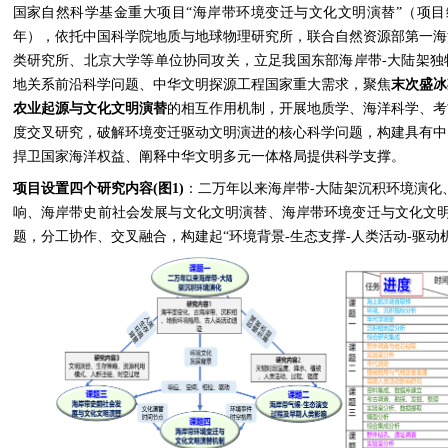
国家自然科学基金重大项目“海岸带环境变迁与文化文明演替”（项目编号：T2
年），依托中国科学院地质与地球物理研究所，联合自然资源部第一海
类研究所、北京大学等单位协同攻关，立足我国东部海岸带-大陆架独
地关系前沿科学问题、中华文明探源工程国家重大需求，聚焦
末次盛冰
农业起源与文化文明演替
的相互作用机制，开展地质学、海洋科学、考
度交叉研究，破解环境变迁驱动文明演进的核心科学问题，构建具有中
捍卫国家海洋权益、阐释中华文明多元一体格局提供科学支撑。
项目设置四个研究内容
(
图
1)
：二万年以来海岸带-大陆架沉积环境演化
响、海岸带史前社会发展与文化文明演替、海岸带环境变迁与文化文明
题，分工协作、交叉融合，构建起“环境背景-生态支撑-人类活动-驱动