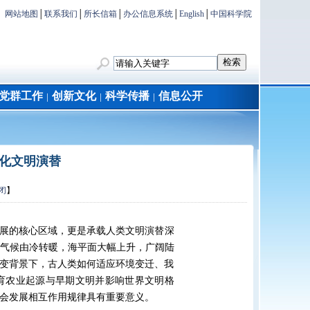
网站地图
│
联系我们
│
所长信箱
│
办公信息系统
│
English
│
中国科学院
党群工作
创新文化
科学传播
信息公开
│
│
│
化文明演替
闭
】
展的核心区域，更是承载人类文明演替深
球气候由冷转暖，海平面大幅上升，广阔陆
变背景下，古人类如何适应环境变迁、我
育农业起源与早期文明并影响世界文明格
会发展相互作用规律具有重要意义。