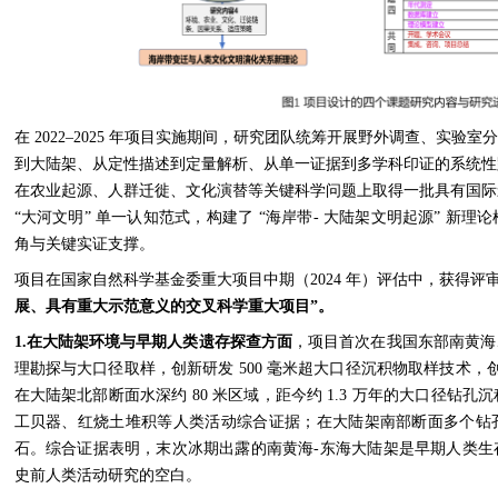
在 2022–2025 年项目实施期间，研究团队统筹开展野外调查、实
到大陆架、从定性描述到定量解析、从单一证据到多学科印证的系统性
在农业起源、人群迁徙、文化演替等关键科学问题上取得一批具有国际
“大河文明” 单一认知范式，构建了 “海岸带- 大陆架文明起源” 新
角与关键实证支撑。
项目在国家自然科学基金委重大项目中期（2024 年）评估中，获得
展、具有重大示范意义的交叉科学重大项目”。
1.
在大陆架环境与早期人类遗存探查方面
，项目首次在我国东部南黄海
理勘探与大口径取样，创新研发 500 毫米超大口径沉积物取样技术
在大陆架北部断面水深约 80 米区域，距今约 1.3 万年的大口径钻
工贝器、红烧土堆积等人类活动综合证据；在大陆架南部断面多个钻
石。综合证据表明，末次冰期出露的南黄海-东海大陆架是早期人类生
史前人类活动研究的空白。