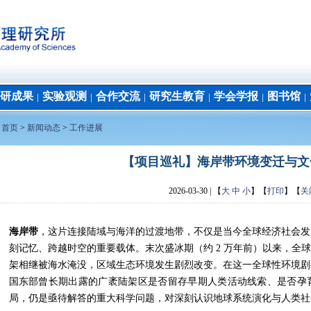
研成果
实验观测
合作交流
研究生教育
学会学报
图书馆
│
│
│
│
│
│
：
首页
>
新闻动态
>
工作进展
【项目巡礼】海岸带环境变迁与文
2026-03-30
| 【
大
中
小
】【
打印
】【
关
海岸带
，这片连接陆域与海洋的过渡地带，不仅是当今全球经济社会发
刻记忆、跨越时空的重要载体。末次盛冰期（约 2 万年前）以来，全
架相继被海水淹没，区域生态环境发生剧烈改变。在这一全球性环境剧
国东部曾长期出露的广袤陆架区是否留存早期人类活动线索、是否孕
局，仍是亟待解答的重大科学问题，对深刻认识地球系统演化与人类社