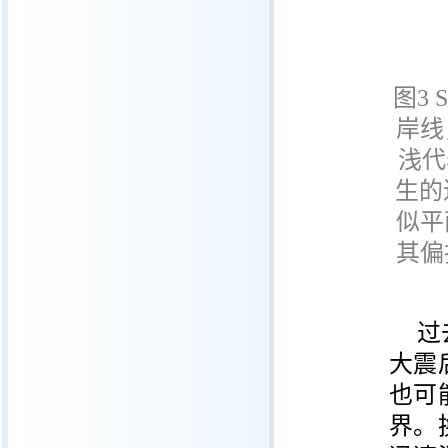
图
3 S
岸线
浅代
生的
似平
其偏
过
大震
也可
界。