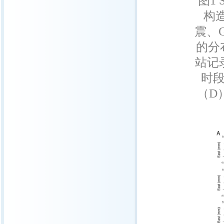
图1
构造
震、
的分
站记
时段
（D