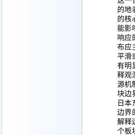
这一
的地
的核
能影
响应
布应
平滑
有明
释观
源机
块边
日本
边界
解释
个板