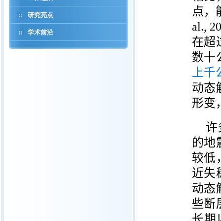
点，能
研究亮点
al.,
学术前沿
在超
数十
上千
动态
形变
许
的地
较低
近失
动态
些断
长期