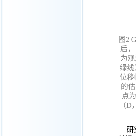
图
2 
后，
为观
绿线
位移
的估
点
（
D
研