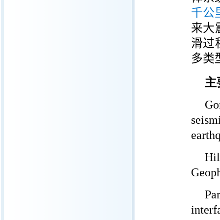
千公
来大
滑过
多类
主
Gon
seis
earthq
Hi
Geoph
Pa
inter