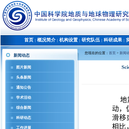
首页
概况简介
机构设置
研究队伍
科研成果
│
│
│
│
│
您现在的位置：
首页
>
新闻
新闻动态
S
图片新闻
头条新闻
通知公告
学术活动
地
动，
综合新闻
滑移或
科研动态
相比
工作进展