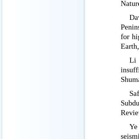
Natur
Dav
Penins
for h
Earth
Li
insuf
Shuma
Sa
Subdu
Revie
Ye 
seism