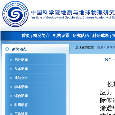
首页
概况简介
机构设置
研究队伍
科研成果
│
│
│
│
│
您现在的位置：
首页
>
新闻
新闻动态
NC
图片新闻
头条新闻
通知公告
长
学术活动
应力
综合新闻
际俯
科研动态
渗透
工作进展