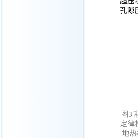
超压
孔隙
图
3
定律
地热