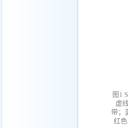
图
1 
虚
带；
红色