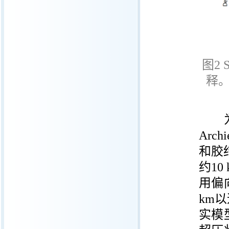
图
2 
释
为了
Archi
和胶
约
10
用偏
km
以
实模