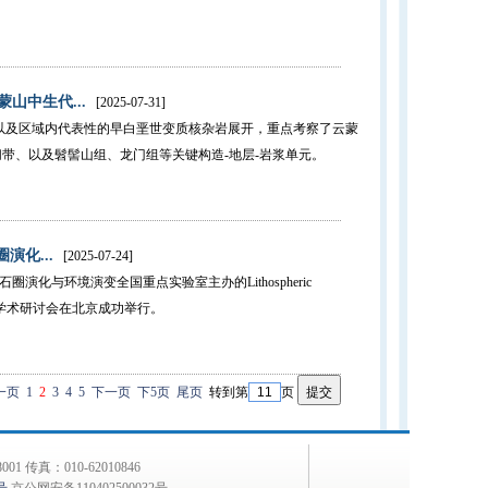
山中生代...
[2025-07-31]
及区域内代表性的早白垩世变质核杂岩展开，重点考察了云蒙
带、以及髫髻山组、龙门组等关键构造-地层-岩浆单元。
岩石圈演化...
[2025-07-24]
演化与环境演变全国重点实验室主办的Lithospheric
宜居性）国际学术研讨会在北京成功举行。
一页
1
2
3
4
5
下一页
下5页
尾页
转到第
页
 传真：010-62010846