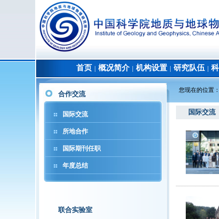
首页
概况简介
机构设置
研究队伍
科
│
│
│
│
您现在的位置
合作交流
国际交流
国际交流
所地合作
国际期刊任职
年度总结
联合实验室