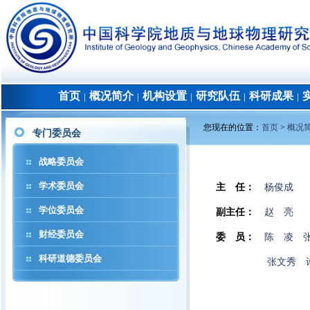
首页
概况简介
机构设置
研究队伍
科研成果
│
│
│
│
│
您现在的位置：
首页
>
概况
专门委员会
战略委员会
学术委员会
主 任：
杨俊成
学位委员会
副主任：
赵 亮
财经委员会
委 员：
陈 凌
科研道德委员会
张文秀