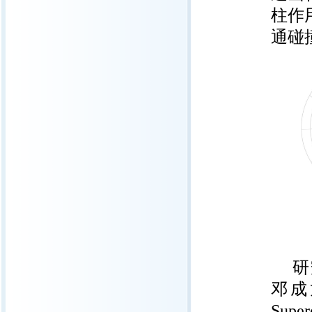
柱作
通碰
研
邓成
Super