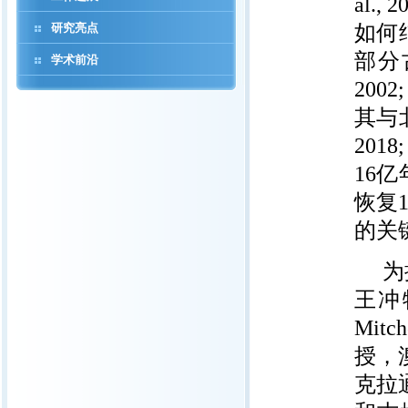
al., 2
研究亮点
如何
部分
学术前沿
2002;
其与
2018; 
16
亿
恢复
的关
为
王冲
Mitch
授，
克拉