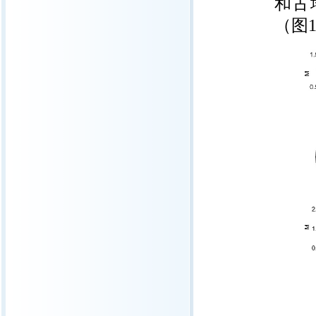
和古
（图