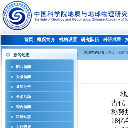
首页
概况简介
机构设置
研究队伍
科研成果
│
│
│
│
│
您现在的位置：
首页
>
新闻
新闻动态
图片新闻
头条新闻
通知公告
地
学术活动
古代
综合新闻
称努
科研动态
18
亿
工作进展