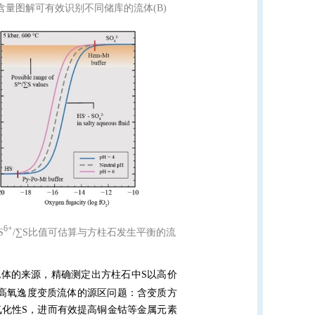
含量图解可有效识别不同储库的流体
(B)
6+
S
/∑S
比值可估算与方柱石发生平衡的流
流体的来源
，精确测定出方柱石中
S
以高价
高氧逸度变质流体的源区问题：含变质方
氧化性
S
，进而有效提高铜金钴等金属元素