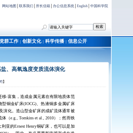
网站地图
│
联系我们
│
所长信箱
│
办公信息系统
│
English
│
中国科学院
党群工作
创新文化
科学传播
信息公开
│
│
│
高盐、高氧逸度变质流体演化
闭
】
迁移
-
富集，造成金属元素在有限地质体范
物型铜金矿床
(IOCG)
、热液铜多金属矿床
及演化。造山型金矿床的成矿流体通常被
流体（
e.g., Tomkins et al., 2010
）；然而铁
大利亚的
Ernest Henry
铜矿床，也可以是加