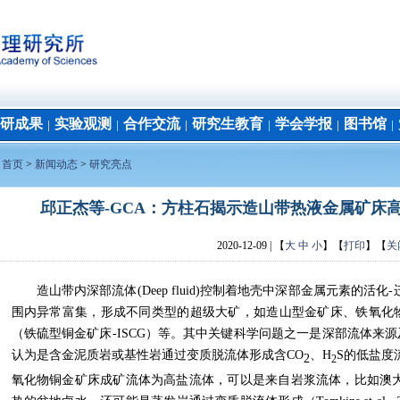
研成果
实验观测
合作交流
研究生教育
学会学报
图书馆
│
│
│
│
│
│
：
首页
>
新闻动态
>
研究亮点
邱正杰等-GCA：方柱石揭示造山带热液金属矿床
2020-12-09
| 【
大
中
小
】【
打印
】【
关
造山带内深部流体
(Deep fluid)
控制着地壳中深部金属元素的活化
-
围内异常富集，形成不同类型的超级大矿，如造山型金矿床、铁氧化
（铁硫型铜金矿床
-ISCG
）等。其中关键科学问题之一是深部流体来源
认为是含金泥质岩或基性岩通过变质脱流体形成含
CO
、
H
S
的低盐度
2
2
氧化物铜金矿床成矿流体为高盐流体
，可以是来自岩浆流体
，比如澳