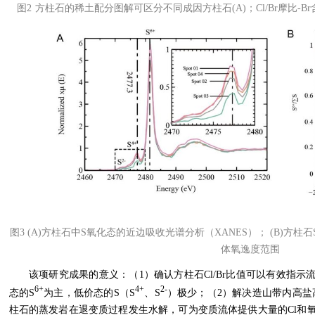
图
2
方柱石
的稀土配分图解可区分不同成因方柱石
(A)
；
Cl/Br
摩比
-Br
图
3 (A)
方柱石中
S
氧化态的近边吸收光谱分析（
XANES
）
； (B)
方柱石
体氧逸度范围
该项研究成果的意义：（
1
）
确认方柱石
Cl/Br
比值可以有效指示
6+
4+
2-
态
的
S
为主，低价态的
S
（
S
、
S
）
极少
；
（
2
）解决造山带内高盐
柱石的蒸发岩在退变质过程发生水解，可为变质流体提供大量的
Cl
和