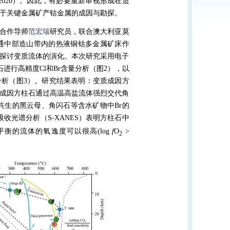
 2020
）。因此，有必要重新审视形成在造
于关键金属矿产钴金属的成因与勘探。
合作导师
范宏瑞
研究员，联合澳大利亚莫
通中部造山带内的热液铜钴多金属矿床作
探讨变质流体的演化。本次研究采用电子
石进行
高精度
Cl
和
Br
含量分析（图
2
），以
分析
（图
3
）。研究结果表明
：
变质成因方
成因方柱石通过高温高盐流体强烈交代角
共生的黑云母、角闪石等含水矿物中
Br
的
吸收光谱分析（
S-XANES
）表明方柱石中
平衡的流体的氧逸度可以很高
(log
f
O
>
2