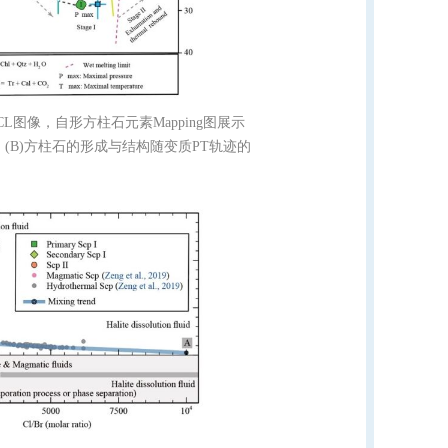
CL
图像，自形方柱石元素
Mapping
图展示
。
(B)
方柱石的形成与结构随变质
PT
轨迹的