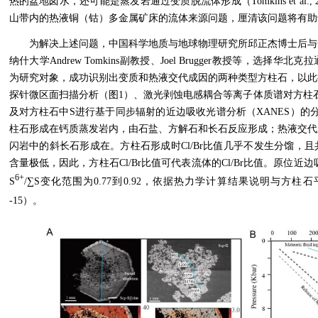
热的盆地卤水，还可能是蒸发岩通过变质脱流体形成（
Tomkins et al.,
山带内的热液铜（钴）多金属矿床的流体来源问题，厘清该问题将有助
为解决上述问题，中国科学地质与地球物理研究所邱正杰博士后与
纳什大学
Andrew Tomkins
副教授、
Joel Brugger
教授等，选择华北克拉
为研究对象，成功识别出变质和热液交代成因的两种类型方柱石，以此
探针微区面扫描分析（图
1
）、激光剥蚀电感耦合等离子体质谱对方柱
及对方柱石中
S
进行
基于同步辐射的近边吸收光谱分析（
XANES
）的
柱石形成在钙质蒸发岩内，由石盐、方解石和长石反应形成；热液交代
闪岩中的斜长石形成在。方柱石形成时
Cl/Br
比值几乎不发生分馏，且
含量极低，因此，方柱石
Cl/Br
比值可代表流体的
Cl/Br
比值。原位近边
6+
S
/∑S
变化范围为
0.77
到
0.92
，依据热力学计算结果说明与方柱石
-15
）。