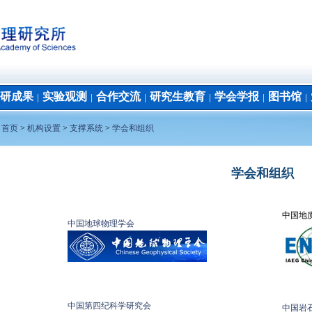
研成果
实验观测
合作交流
研究生教育
学会学报
图书馆
│
│
│
│
│
│
：
首页
>
机构设置
>
支撑系统
>
学会和组织
学会和组织
中国地
中国地球物理学会
中国第四纪科学研究会
中国岩