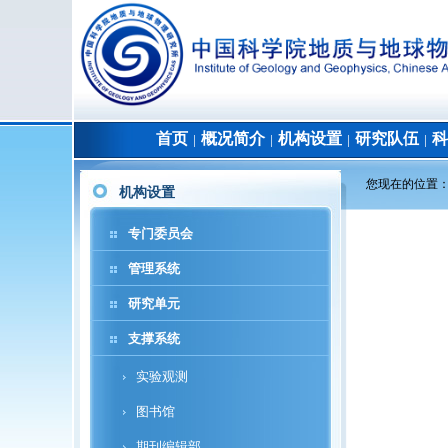
首页
概况简介
机构设置
研究队伍
科
│
│
│
│
您现在的位置
机构设置
专门委员会
管理系统
研究单元
支撑系统
实验观测
图书馆
期刊编辑部