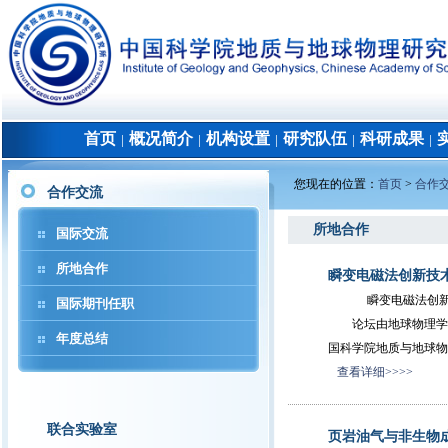
首页
概况简介
机构设置
研究队伍
科研成果
│
│
│
│
│
您现在的位置：
首页
>
合作
合作交流
所地合作
国际交流
所地合作
瞬变电磁法创新技
瞬变电磁法创新技术高
国际期刊任职
论坛由地球物理学会
年度总结
国科学院地质与地球物
查看详细>>>>
联合实验室
页岩油气与非生物