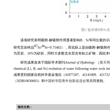
图
2
返排液
B
和
Sr
含
该项研究表明吸附
-
解吸附作用显著影响
B
、
Sr
等同位素的示
87
86
研究页岩样品
Sr/
Sr=0.75402
），而实际上是由吸附
-
解吸附
为页岩、
16%
为砂岩，同时大多数含水层含有粘土矿物，因此本
研究成果发表于国际学术期刊
Journal of Hydrology
（
黄天明
chemical (Li, B, and Sr) evolution of water following water–rock int
成果受到国家自然科学基金项目（
41877207
、
42141009
、
421722
（
XDB10030603
）和
中国科学院青年创新促进会
等共同资助。
相关文档：