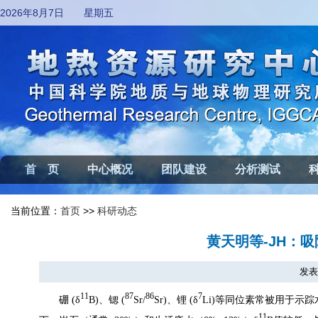
2026年8月7日 星期五
首 页
中心概况
团队建设
分析测试
当前位置：
首页
>>
科研动态
黄天明等-JH：
发表日
11
87
86
7
硼
(δ
B)
、锶
(
Sr/
Sr)
、锂
(δ
Li)
等同位素常被用于示踪
11