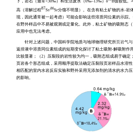
下，岩石（通常
<30‰
）和生活废水（
0‰–13‰
）
δ
B
值较低。
87
86
高（溶解过程
Sr/
Sr
分馏不明显）。在含有粘土矿物的水
-
岩
现，因此通常被一起考虑）可能会影响这些溶质同位素的示踪。
在野外样品中不易被观测或定量化。此外，粘土矿物的吸附态（
应用中也无法考虑。
针对上述问题，中国科学院地质与地球物理研究所
页岩气与
返排液中溶质同位素组成的短期变化探讨了粘土吸附
-
解吸附作
比较显著；（
2
）压裂段的岩性较为均一，吸附态组成易于确定
页岩各个形态组成，采用顺序提取法确定压裂段页岩样品水溶性
相匹配的室内水岩反应实验和野外采用无添加剂的清水的水力压
的影响。