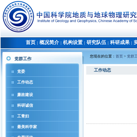
首页
概况简介
机构设置
研究队伍
科研成果
│
│
│
│
│
您现在的位置：
首页
>
党群
党群工作
工作动态
党委
工作动态
廉政建设
科研诚信
工青妇
最美科学家