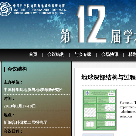
首页
|
会议结构
|
与会专家
|
会场快讯
|
精
会议结构
地球深部结构与过程
主办单位：
中国科学院地质与地球物理研究所
时间：
Parterson-T
2013年1月17-18日
experimenta
paleointens
地点：
selection
新综合科研楼二层报告厅
会议日程：