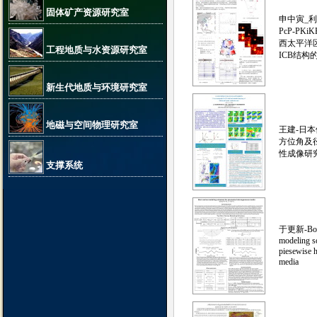
固体矿产资源研究室
申中寅_
PcP-PK
西太平洋区
工程地质与水资源研究室
ICB结构
新生代地质与环境研究室
地磁与空间物理研究室
王建-日本
方位角及
性成像研
支撑系统
于更新-Born
modeling s
piesewise 
media