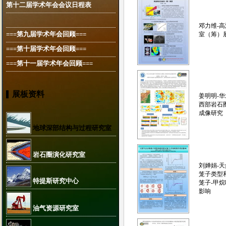
第十二届学术年会会议日程表
邓力维-
===第九届学术年会回顾===
室（筹）
===第十届学术年会回顾===
===第十一届学术年会回顾===
展板资料
姜明明-
西部岩石
成像研究
地球深部结构与过程研究室
岩石圈演化研究室
刘婵娟-
笼子类型
特提斯研究中心
笼子-甲
影响
油气资源研究室