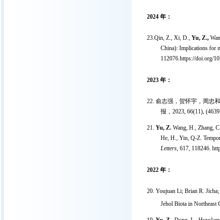
2024
年：
23.Qin, Z., Xi, D.,
Yu, Z.,
Wan,
China): Implications for 
112076.https://doi.org/1
2023
年：
22. 俞志强，贺怀宇，周
报，
2023, 66(11), (4639
21.
Yu, Z.
Wang, H., Zhang, C.,
He, H., Yin, Q-Z. Tempor
Letters
, 617, 118246. htt
2022
年：
20. Youjuan Li; Brian R. Jicha
Jehol Biota in Northeast