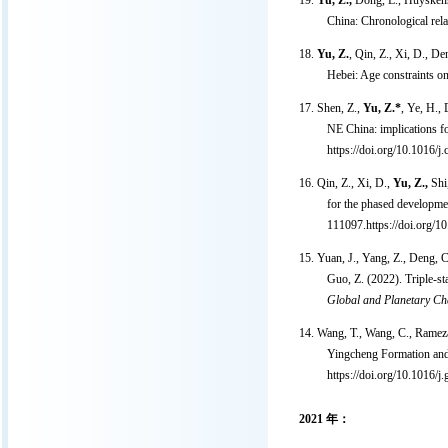
19.
Yu, Z.,
Dong, L., Huyskens,
China: Chronological rel
18.
Yu, Z.
, Qin, Z., Xi, D., D
Hebei: Age constraints on
17. Shen, Z.,
Yu, Z.*
, Ye, H.,
NE China: implications f
https://doi.org/10.1016/j
16.
Qin, Z., Xi, D.,
Yu, Z.,
Shi,
for the phased developmen
111097.https://doi.org/1
15.
Yuan, J., Yang, Z., Deng, C
Guo, Z. (2022). Triple-st
Global and Planetary C
14. Wang, T., Wang, C., Rameza
Yingcheng Formation and i
https://doi.org/10.1016/j
2021
年：