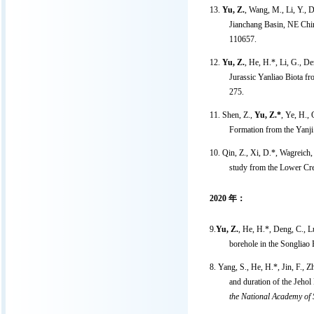
13.
Yu, Z.
, Wang, M., Li, Y., 
Jianchang Basin, NE China,
110657.
12.
Yu, Z.
, He, H.*, Li, G., D
Jurassic Yanliao Biota f
275.
11. Shen, Z.,
Yu, Z.*
, Ye, H.,
Formation from the Yanji 
10. Qin, Z., Xi, D.*, Wagreich,
study from the Lower Cr
2020
年：
9.
Yu, Z.
, He, H.*, Deng, C., 
borehole in the Songliao
8. Yang, S., He, H.*, Jin, F., Z
and duration of the Jeho
the National Academy of 