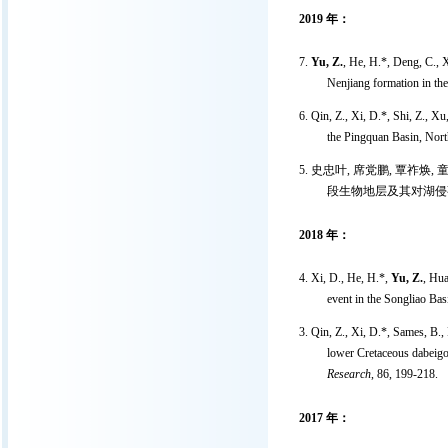
2019
年：
7.
Yu, Z.
, He, H.*, Deng, C., 
Nenjiang formation in th
6. Qin, Z., Xi, D.*, Shi, Z., Xu
the Pingquan Basin, North
5. 史忠叶, 席党鹏, 覃祚焕, 
段生物地层及其对湖侵事件的响
2018
年：
4. Xi, D., He, H.*,
Yu, Z.
, Hua
event in the Songliao Ba
3. Qin, Z., Xi, D.*, Sames, B.
lower Cretaceous dabeigou
Research
, 86, 199-218.
2017
年：