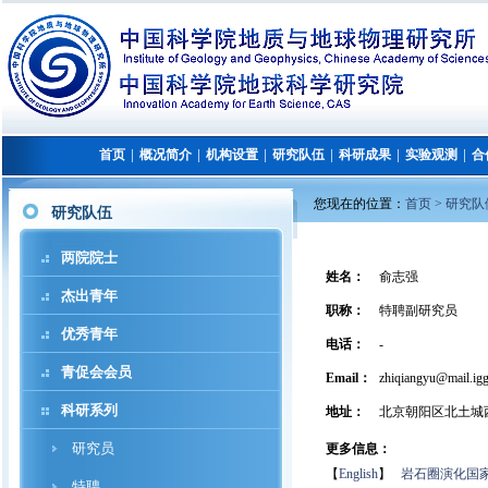
首页
概况简介
机构设置
研究队伍
科研成果
实验观测
合
│
│
│
│
│
│
您现在的位置：
首页 >
研究队
研究队伍
两院院士
姓名：
俞志强
杰出青年
职称：
特聘副研究员
优秀青年
电话：
-
青促会会员
Email：
zhiqiangyu@mail.igg
科研系列
地址：
北京朝阳区北土城
研究员
更多信息：
【
English
】
岩石圈演化国
特聘